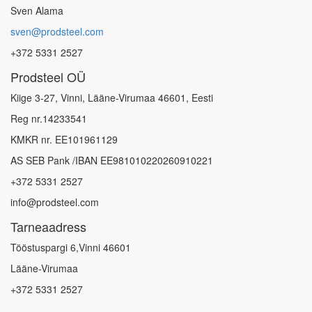
Sven Alama
sven@prodsteel.com
+372 5331 2527
Prodsteel OÜ
Kiige 3-27, Vinni, Lääne-Virumaa 46601, Eesti
Reg nr.14233541
KMKR nr. EE101961129
AS SEB Pank /IBAN EE981010220260910221
+372 5331 2527
info@prodsteel.com
Tarneaadress
Tööstuspargi 6,Vinni 46601
Lääne-Virumaa
+372 5331 2527